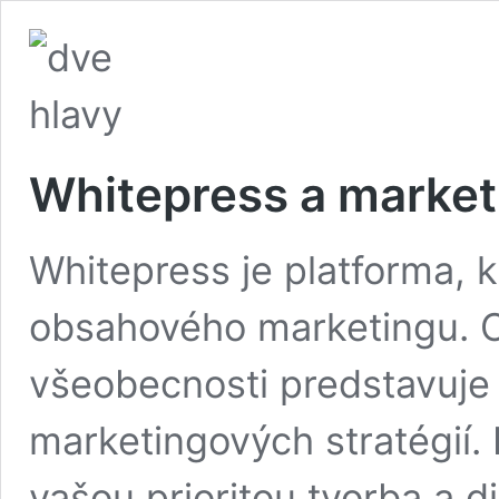
Whitepress a marke
Whitepress je platforma, 
obsahového marketingu. 
všeobecnosti predstavuje
marketingových stratégií.
vašou prioritou tvorba a d