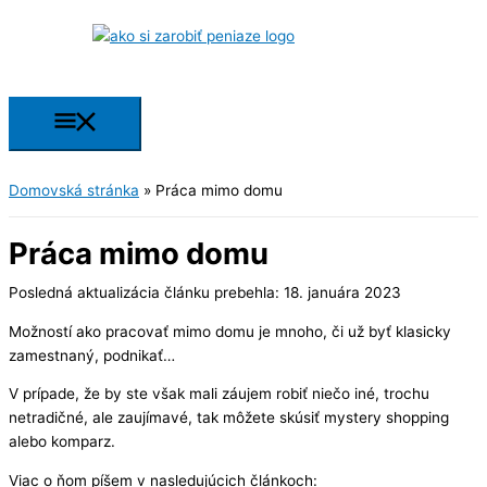
Preskočiť
na
obsah
Hlavné
Menu
Domovská stránka
»
Práca mimo domu
Práca mimo domu
Posledná aktualizácia článku prebehla: 18. januára 2023
Možností ako pracovať mimo domu je mnoho, či už byť klasicky
zamestnaný, podnikať…
V prípade, že by ste však mali záujem robiť niečo iné, trochu
netradičné, ale zaujímavé, tak môžete skúsiť mystery shopping
alebo komparz.
Viac o ňom píšem v nasledujúcich článkoch: