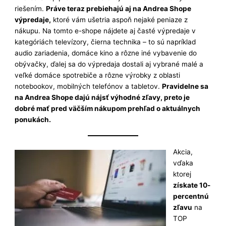
riešením.
Práve teraz prebiehajú aj na Andrea Shope
výpredaje,
ktoré vám ušetria aspoň nejaké peniaze z
nákupu. Na tomto e-shope nájdete aj časté výpredaje v
kategóriách televízory, čierna technika – to sú napríklad
audio zariadenia, domáce kino a rôzne iné vybavenie do
obývačky, ďalej sa do výpredaja dostali aj vybrané malé a
veľké domáce spotrebiče a rôzne výrobky z oblasti
notebookov, mobilných telefónov a tabletov.
Pravidelne sa
na Andrea Shope dajú nájsť výhodné zľavy, preto je
dobré mať pred väčším nákupom prehľad o aktuálnych
ponukách.
Akcia,
vďaka
ktorej
získate 10-
percentnú
zľavu
na
TOP