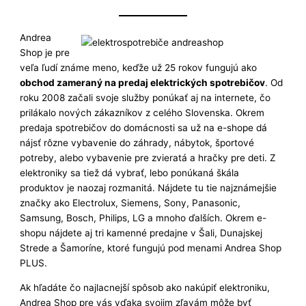
Andrea
Shop je pre
veľa ľudí známe meno, keďže už 25 rokov fungujú ako
obchod zameraný na predaj elektrických spotrebičov
. Od
roku 2008 začali svoje služby ponúkať aj na internete, čo
prilákalo nových zákazníkov z celého Slovenska. Okrem
predaja spotrebičov do domácnosti sa už na e-shope dá
nájsť rôzne vybavenie do záhrady, nábytok, športové
potreby, alebo vybavenie pre zvieratá a hračky pre deti. Z
elektroniky sa tiež dá vybrať, lebo ponúkaná škála
produktov je naozaj rozmanitá. Nájdete tu tie najznámejšie
značky ako Electrolux, Siemens, Sony, Panasonic,
Samsung, Bosch, Philips, LG a mnoho ďalších. Okrem e-
shopu nájdete aj tri kamenné predajne v Šali, Dunajskej
Strede a Šamoríne, ktoré fungujú pod menami Andrea Shop
PLUS.
Ak hľadáte čo najlacnejší spôsob ako nakúpiť elektroniku,
Andrea Shop pre vás vďaka svojim zľavám môže byť