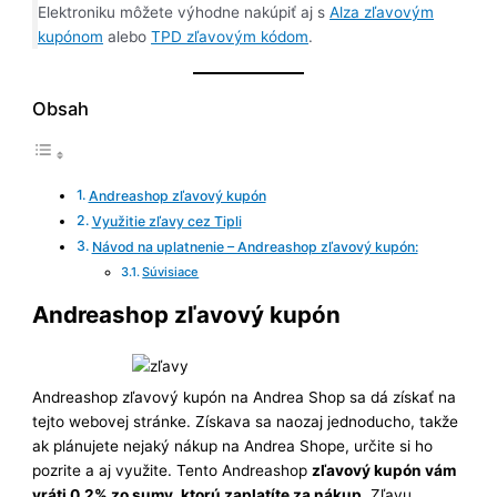
Elektroniku môžete výhodne nakúpiť aj s
Alza zľavovým
kupónom
alebo
TPD zľavovým kódom
.
Obsah
Andreashop zľavový kupón
Využitie zľavy cez Tipli
Návod na uplatnenie – Andreashop zľavový kupón:
Súvisiace
Andreashop zľavový kupón
Andreashop zľavový kupón na Andrea Shop sa dá získať na
tejto webovej stránke. Získava sa naozaj jednoducho, takže
ak plánujete nejaký nákup na Andrea Shope, určite si ho
pozrite a aj využite. Tento Andreashop
zľavový kupón vám
vráti 0,2% zo sumy, ktorú zaplatíte za nákup
. Zľavu