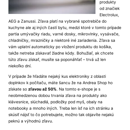
produkty
od značiek
Electrolux,
AEG a Zanussi. Zľava platí na vybrané spotrebiče do
kuchyne ale aj iných častí bytu, medzi ktoré v tomto prípade
partia umývačky riadu, varné dosky, mikrovlnky, vysávače,
chladničky, mrazničky a niektoré iné zariadenia. Zľava sa
vám uplatní automaticky po vložení produktu do košíka,
takže netreba získavať žiadne kódy. Bohužiaľ, ak chcete
túto zľavu získať, musíte sa poponáhľať – trvá už len
niekoľko dní.
V prípade že hľadáte nejaký kus elektroniky z oblasti
doplnkov k počítaču, máte šancu že na Andrea Shop ho
získate so
zľavou až 50%
. Na tomto e-shope je s
neobmedzenou dobou trvania zľava na produkty ako
klávesnice, slúchadlá, podložky pod myš, obaly na
notebooky a mnoho iných. Treba len ísť na ich stránku a
skúsiť nájsť to čo potrebujete, možno tak objavíte nejakú
peknú a výhodnú zľavu.