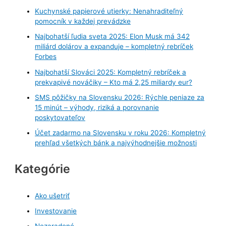
Kuchynské papierové utierky: Nenahraditeľný
pomocník v každej prevádzke
Najbohatší ľudia sveta 2025: Elon Musk má 342
miliárd dolárov a expanduje – kompletný rebríček
Forbes
Najbohatší Slováci 2025: Kompletný rebríček a
prekvapivé nováčiky – Kto má 2,25 miliardy eur?
SMS pôžičky na Slovensku 2026: Rýchle peniaze za
15 minút – výhody, riziká a porovnanie
poskytovateľov
Účet zadarmo na Slovensku v roku 2026: Kompletný
prehľad všetkých bánk a najvýhodnejšie možnosti
Kategórie
Ako ušetriť
Investovanie