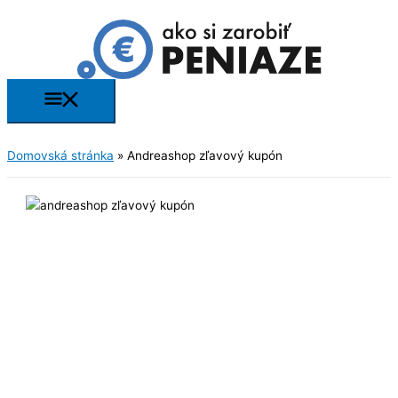
Preskočiť
na
obsah
Hlavné
Menu
Domovská stránka
»
Andreashop zľavový kupón