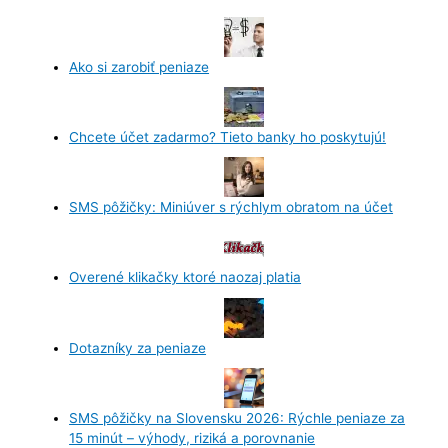
Ako si zarobiť peniaze
Chcete účet zadarmo? Tieto banky ho poskytujú!
SMS pôžičky: Miniúver s rýchlym obratom na účet
Overené klikačky ktoré naozaj platia
Dotazníky za peniaze
SMS pôžičky na Slovensku 2026: Rýchle peniaze za
15 minút – výhody, riziká a porovnanie