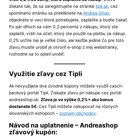
získate tak, že sa zaregistrujete na stránke
tipli.sk
, cez
spomínanú stránku sa prekliknete na
Andrea Shop
,
objednáte si veci ktoré potrebujete, zaplatíte a budte čakať.
Po pár dňoch sa vám 0,2 percenta z nákupu, ktorý ste
zaplatili, vráti na účet, ktorý ste použili na platbu za nákup.
0,2% určite nie je veľké číslo, ale keďže jediné čo pre túto
zľavu musíte urobiť je otvoriť e-shop z inej webstránky,
rozhodne sa to oplatí urobiť.
Využitie zľavy cez Tipli
Ak nevyužijete dva úvodné kúpony môžete využiť casch-
backový portál Tipli. Získajte zľavu pri nákupe cez portál
andreashop.sk.
Zľava je vo výške 0,2%+ ako bonus
dostanete 5€.
Cez Tipli môžete nakupovať na rôznych
slovenských eshopoch –
zoznam obchodov
.
Návod na uplatnenie – Andreashop
zľavový kupón: