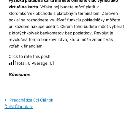
Fyzická platobná karta má ešte omnoho viac výhod ako
virtuálna karta.
Vďaka nej budete môcť platiť v
ktoromkoľvek obchode s platobným terminálom. Zároveň
pokiaľ sa rozhodnete využívať funkciu pokladničky môžete
pri každom nákupe ušetriť. Okrem toho budete môcť vyberať
z ktorýchkoľvek bankomatov bez poplatkov. Revolut je
revolučná forma bankovníctva, ktorá môže zmeniť váš
vzťah k financiám.
Click to rate this post!
[Total:
0
Average:
0
]
Súvisiace
←
Predchádzajúci Článok
Ďalší Článok
→