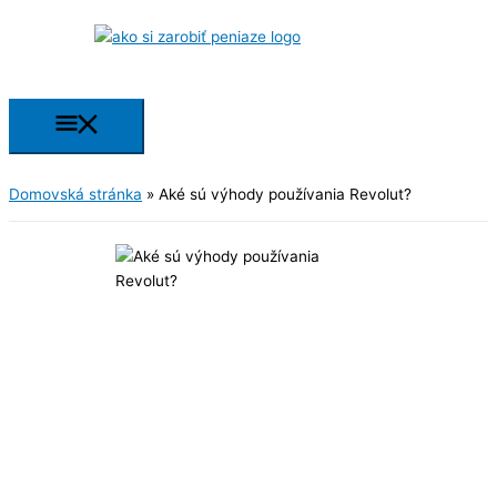
Preskočiť
na
obsah
Hlavné
Menu
Domovská stránka
»
Aké sú výhody používania Revolut?