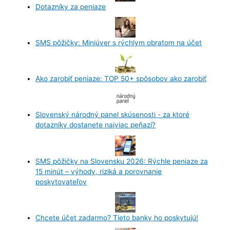
Dotazníky za peniaze
SMS pôžičky: Miniúver s rýchlym obratom na účet
Ako zarobiť peniaze: TOP 50+ spôsobov ako zarobiť
Slovenský národný panel skúsenosti - za ktoré
dotazníky dostanete najviac peňazí?
SMS pôžičky na Slovensku 2026: Rýchle peniaze za
15 minút – výhody, riziká a porovnanie
poskytovateľov
Chcete účet zadarmo? Tieto banky ho poskytujú!