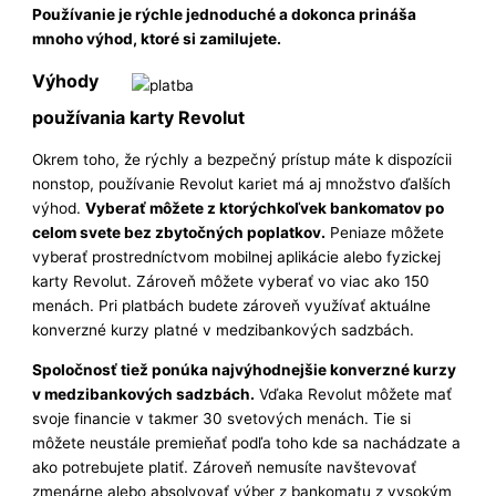
Používanie je rýchle jednoduché a dokonca prináša
mnoho výhod, ktoré si zamilujete.
Výhody
používania karty Revolut
Okrem toho, že rýchly a bezpečný prístup máte k dispozícii
nonstop, používanie Revolut kariet má aj množstvo ďalších
výhod.
Vyberať môžete z ktorýchkoľvek bankomatov po
celom svete bez zbytočných poplatkov.
Peniaze môžete
vyberať prostredníctvom mobilnej aplikácie alebo fyzickej
karty Revolut. Zároveň môžete vyberať vo viac ako 150
menách. Pri platbách budete zároveň využívať aktuálne
konverzné kurzy platné v medzibankových sadzbách.
Spoločnosť tiež ponúka najvýhodnejšie konverzné kurzy
v medzibankových sadzbách.
Vďaka Revolut môžete mať
svoje financie v takmer 30 svetových menách. Tie si
môžete neustále premieňať podľa toho kde sa nachádzate a
ako potrebujete platiť. Zároveň nemusíte navštevovať
zmenárne alebo absolvovať výber z bankomatu z vysokým