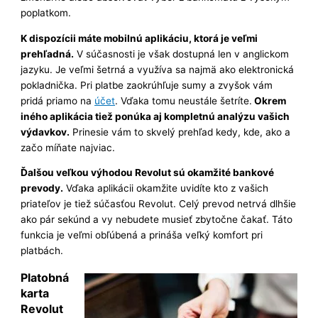
poplatkom.
K dispozícii máte mobilnú aplikáciu, ktorá je veľmi
prehľadná.
V súčasnosti je však dostupná len v anglickom
jazyku. Je veľmi šetrná a využíva sa najmä ako elektronická
pokladnička. Pri platbe zaokrúhľuje sumy a zvyšok vám
pridá priamo na
účet
. Vďaka tomu neustále šetríte.
Okrem
iného aplikácia tiež ponúka aj kompletnú analýzu vašich
výdavkov.
Prinesie vám to skvelý prehľad kedy, kde, ako a
začo míňate najviac.
Ďalšou veľkou výhodou Revolut sú okamžité bankové
prevody.
Vďaka aplikácii okamžite uvidíte kto z vašich
priateľov je tiež súčasťou Revolut. Celý prevod netrvá dlhšie
ako pár sekúnd a vy nebudete musieť zbytočne čakať. Táto
funkcia je veľmi obľúbená a prináša veľký komfort pri
platbách.
Platobná
karta
Revolut