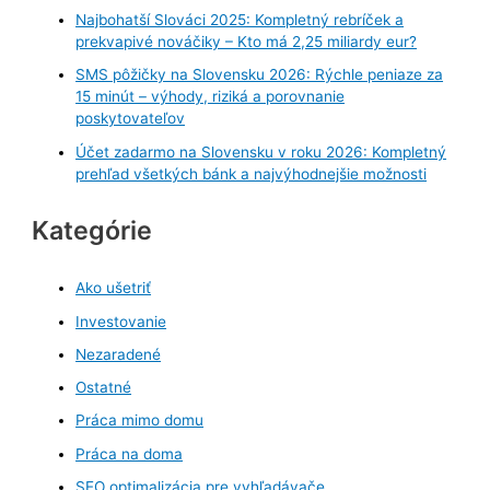
Najbohatší Slováci 2025: Kompletný rebríček a
prekvapivé nováčiky – Kto má 2,25 miliardy eur?
SMS pôžičky na Slovensku 2026: Rýchle peniaze za
15 minút – výhody, riziká a porovnanie
poskytovateľov
Účet zadarmo na Slovensku v roku 2026: Kompletný
prehľad všetkých bánk a najvýhodnejšie možnosti
Kategórie
Ako ušetriť
Investovanie
Nezaradené
Ostatné
Práca mimo domu
Práca na doma
SEO optimalizácia pre vyhľadávače