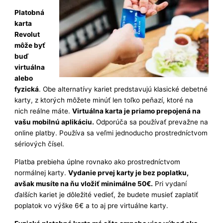
Platobná
karta
Revolut
môže byť
buď
virtuálna
alebo
fyzická
. Obe alternatívy kariet predstavujú klasické debetné
karty, z ktorých môžete minúť len toľko peňazí, ktoré na
nich reálne máte.
Virtuálna karta je priamo prepojená na
vašu mobilnú aplikáciu.
Odporúča sa používať prevažne na
online platby. Používa sa veľmi jednoducho prostredníctvom
sériových čísel.
Platba prebieha úplne rovnako ako prostredníctvom
normálnej karty.
Vydanie prvej karty je bez poplatku,
avšak musíte na ňu vložiť minimálne 50€.
Pri vydaní
ďalších kariet je dôležité vedieť, že budete musieť zaplatiť
poplatok vo výške 6€ a to aj pre virtuálne karty.