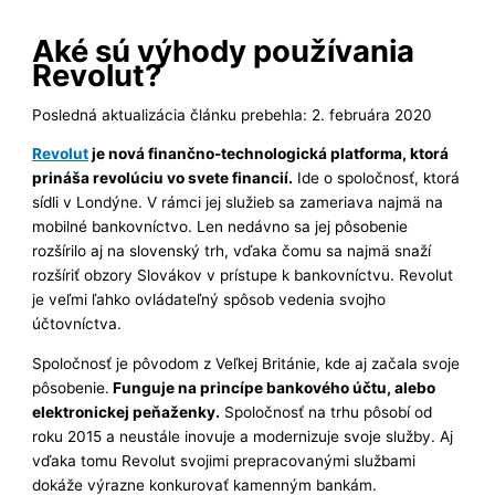
Aké sú výhody používania
Revolut?
Posledná aktualizácia článku prebehla: 2. februára 2020
Revolut
je nová finančno-technologická platforma, ktorá
prináša revolúciu vo svete financií.
Ide o spoločnosť, ktorá
sídli v Londýne. V rámci jej služieb sa zameriava najmä na
mobilné bankovníctvo. Len nedávno sa jej pôsobenie
rozšírilo aj na slovenský trh, vďaka čomu sa najmä snaží
rozšíriť obzory Slovákov v prístupe k bankovníctvu. Revolut
je veľmi ľahko ovládateľný spôsob vedenia svojho
účtovníctva.
Spoločnosť je pôvodom z Veľkej Británie, kde aj začala svoje
pôsobenie.
Funguje na princípe bankového účtu, alebo
elektronickej peňaženky.
Spoločnosť na trhu pôsobí od
roku 2015 a neustále inovuje a modernizuje svoje služby. Aj
vďaka tomu Revolut svojimi prepracovanými službami
dokáže výrazne konkurovať kamenným bankám.