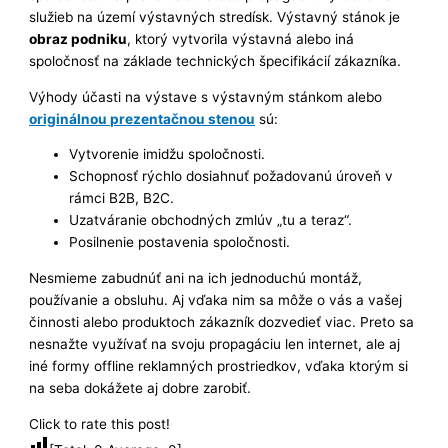
služieb na území výstavných stredísk. Výstavný stánok je
obraz podniku
, ktorý vytvorila výstavná alebo iná
spoločnosť na základe technických špecifikácií zákazníka.
Výhody účasti na výstave s výstavným stánkom alebo
originálnou prezentačnou stenou
sú:
Vytvorenie imidžu spoločnosti.
Schopnosť rýchlo dosiahnuť požadovanú úroveň v
rámci B2B, B2C.
Uzatváranie obchodných zmlúv „tu a teraz“.
Posilnenie postavenia spoločnosti.
Nesmieme zabudnúť ani na ich jednoduchú montáž,
používanie a obsluhu. Aj vďaka nim sa môže o vás a vašej
činnosti alebo produktoch zákazník dozvedieť viac. Preto sa
nesnažte využívať na svoju propagáciu len internet, ale aj
iné formy offline reklamných prostriedkov, vďaka ktorým si
na seba dokážete aj dobre zarobiť.
Click to rate this post!