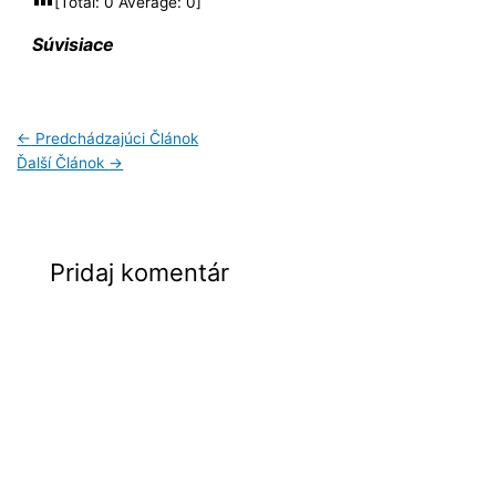
[Total:
0
Average:
0
]
Súvisiace
←
Predchádzajúci Článok
Ďalší Článok
→
Pridaj komentár