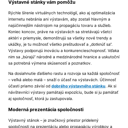
Výstavné stánky vám pomôžu
Rýchle šírenie virtuálnych technológií, ako aj optimalizácia
internetu nebránia ani výstavám, aby zostali hlavným a
najúčinnejším nástrojom na propagáciu tovaru a služieb.
Koniec koncov, práve na výstavách sa stretávajú všetci
aktéri v priemysle, demonštrujú sa všetky nové trendy a
ukážky, je tu možnosť všetko preštudovať a „dotknúť sa“.
Výstavy podporujú inováciu a konkurencieschopnosť. Vďaka
nim sa „búrajú“ národné a medzinárodné hranice a uskutoční
sa potrebná výmena skúseností a poznatkov.
Na dosiahnutie ďalšieho rastu a rozvoja sa každá spoločnosť
– veľká alebo malá – snaží o účasť na výstavách. Účinnosť
účasti priamo závisí od
dobrého výstavného stánku
. Ak si
návštevníci výstavy pamätajú expozíciu, bude si ju pamätať
aj spoločnosť, ktorá ju zastupovala.
Moderná prezentácia spoločnosti
Výstavný stánok – je značkový priestor pridelený
spoločnosti na prezentáciu alebo propagáciu výrobkov a