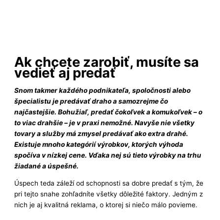
Ak chcete zarobiť, musíte sa
vedieť aj predať
Snom takmer každého podnikateľa, spoločnosti alebo
špecialistu je predávať draho a samozrejme čo
najčastejšie. Bohužiaľ, predať čokoľvek a komukoľvek – o
to viac drahšie – je v praxi nemožné. Navyše nie všetky
tovary a služby má zmysel predávať ako extra drahé.
Existuje mnoho kategórií výrobkov, ktorých výhoda
spočíva v nízkej cene. Vďaka nej sú tieto výrobky na trhu
žiadané a úspešné.
Úspech teda záleží od schopnosti sa dobre predať s tým, že
pri tejto snahe zohľadníte všetky dôležité faktory. Jedným z
nich je aj kvalitná reklama, o ktorej si niečo málo povieme.