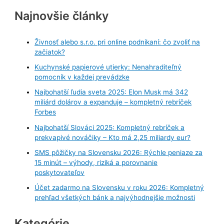
Najnovšie články
Živnosť alebo s.r.o. pri online podnikaní: čo zvoliť na
začiatok?
Kuchynské papierové utierky: Nenahraditeľný
pomocník v každej prevádzke
Najbohatší ľudia sveta 2025: Elon Musk má 342
miliárd dolárov a expanduje – kompletný rebríček
Forbes
Najbohatší Slováci 2025: Kompletný rebríček a
prekvapivé nováčiky – Kto má 2,25 miliardy eur?
SMS pôžičky na Slovensku 2026: Rýchle peniaze za
15 minút – výhody, riziká a porovnanie
poskytovateľov
Účet zadarmo na Slovensku v roku 2026: Kompletný
prehľad všetkých bánk a najvýhodnejšie možnosti
Kategórie