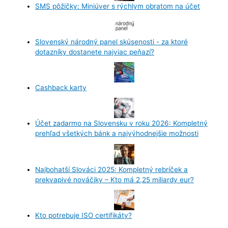
SMS pôžičky: Miniúver s rýchlym obratom na účet
Slovenský národný panel skúsenosti - za ktoré
dotazníky dostanete najviac peňazí?
Cashback karty
Účet zadarmo na Slovensku v roku 2026: Kompletný
prehľad všetkých bánk a najvýhodnejšie možnosti
Najbohatší Slováci 2025: Kompletný rebríček a
prekvapivé nováčiky – Kto má 2,25 miliardy eur?
Kto potrebuje ISO certifikáty?