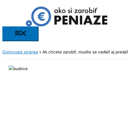
Preskočiť
na
obsah
Hlavné
Menu
Domovská stránka
»
Ak chcete zarobiť, musíte sa vedieť aj predať