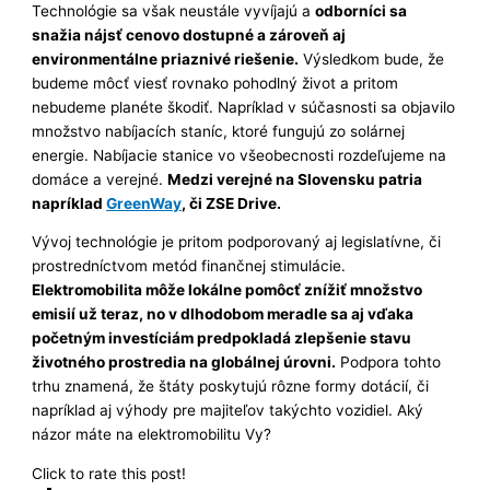
Technológie sa však neustále vyvíjajú a
odborníci sa
snažia nájsť cenovo dostupné a zároveň aj
environmentálne priaznivé riešenie.
Výsledkom bude, že
budeme môcť viesť rovnako pohodlný život a pritom
nebudeme planéte škodiť. Napríklad v súčasnosti sa objavilo
množstvo nabíjacích staníc, ktoré fungujú zo solárnej
energie. Nabíjacie stanice vo všeobecnosti rozdeľujeme na
domáce a verejné.
Medzi verejné na Slovensku patria
napríklad
GreenWay
, či ZSE Drive.
Vývoj technológie je pritom podporovaný aj legislatívne, či
prostredníctvom metód finančnej stimulácie.
Elektromobilita môže lokálne pomôcť znížiť množstvo
emisií už teraz, no v dlhodobom meradle sa aj vďaka
početným investíciám predpokladá zlepšenie stavu
životného prostredia na globálnej úrovni.
Podpora tohto
trhu znamená, že štáty poskytujú rôzne formy dotácií, či
napríklad aj výhody pre majiteľov takýchto vozidiel. Aký
názor máte na elektromobilitu Vy?
Click to rate this post!