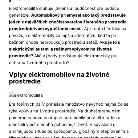
Elektromobilita sľubuje „zelenšiu“ budúcnosť pre budúce
generácie.
Automobilový priemysel ako taký predstavuje
jeden z najväčších znečisťovateľov životného prostredia
prostredníctvom vypúšťania emisií.
Aj z tohto hľadiska sa
považujú elektromobily za lepšiu alternatívu, keďže pri
bežnom chode neprodukujú prostrediu záťaž. A
ko je to s
elektrickými autami a reálnym vplyvom na životné
prostredie?
Aké výhody predstavujú elektromobily pre
ochranu životného prostredia?
Vplyv elektromobilov na životné
prostredie
Éra fosílnych palív prinášala množstvo nevýhod najmä čo sa
týka vplyvu na životné prostredie. Na druhej strane nám
pomerne cenovo dostupné automobily prirástli k srdcu a
umožnili viesť omnoho pohodlnejší život. V súvislosti s
alarmujúcou situáciou spôsobenou globálnym otepľovaním a