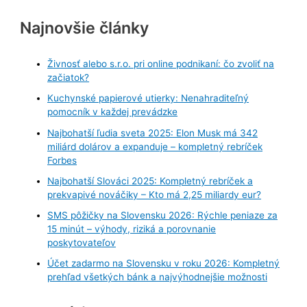
Najnovšie články
Živnosť alebo s.r.o. pri online podnikaní: čo zvoliť na
začiatok?
Kuchynské papierové utierky: Nenahraditeľný
pomocník v každej prevádzke
Najbohatší ľudia sveta 2025: Elon Musk má 342
miliárd dolárov a expanduje – kompletný rebríček
Forbes
Najbohatší Slováci 2025: Kompletný rebríček a
prekvapivé nováčiky – Kto má 2,25 miliardy eur?
SMS pôžičky na Slovensku 2026: Rýchle peniaze za
15 minút – výhody, riziká a porovnanie
poskytovateľov
Účet zadarmo na Slovensku v roku 2026: Kompletný
prehľad všetkých bánk a najvýhodnejšie možnosti