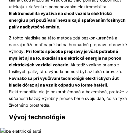
klimatickou krízou sa však čoraz viac pohľady odborníkov
utiekajú k riešeniu s pomenovaním elektromobilita.
Elektromobilita využíva na chod vozidla elektrickú
energiu a pri používaní nevznikajú spaľovaním fosílnych
palív nadbytočné emisie.
Z tohto hľadiska sa táto metóda zdá bezkonkurenčná a
naozaj môže mať napríklad na hromadnú prepravu obrovské
výhody.
Pri tomto spôsobe prepravy je však potrebné
myslieť aj na to, skadiaľ sa elektrická energia na pohon
elektrických vozidiel zoberie.
Ak totiž vznikne priamo z
fosílnych palív, táto výhoda nemusí byť až taká obrovská.
R
ovnako sa pri využívaní technológií elektrických áut
kladie dôraz aj na vznik odpadu vo forme batérií.
Elektromobilita nie je bezproblémová a bezemisná, pretože v
súčanosti každý výrobný proces berie svoju daň, čo sa týka
životného prostredia.
Vývoj technológie