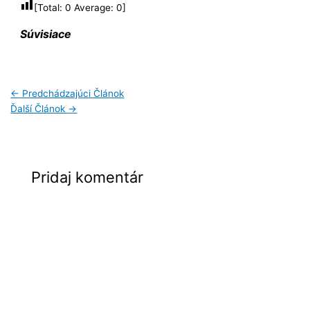
[Total:
0
Average:
0
]
Súvisiace
←
Predchádzajúci Článok
Ďalší Článok
→
Pridaj komentár