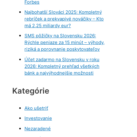
Forbes
Najbohatší Slováci 2025: Kompletný
rebríček a prekvapivé nováčiky – Kto
má 2,25 miliardy eur?
SMS pôžičky na Slovensku 2026:
Rýchle peniaze za 15 minút – výhody,
riziká a porovnanie poskytovateľov
Účet zadarmo na Slovensku v roku
2026: Kompletný prehľad všetkých
bánk a najvýhodnejšie možnosti
Kategórie
Ako ušetriť
Investovanie
Nezaradené