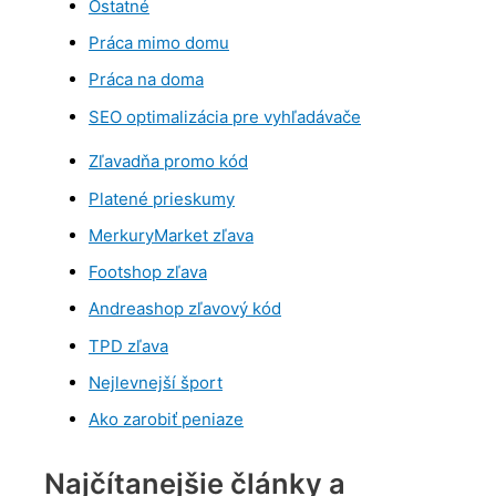
Ostatné
Práca mimo domu
Práca na doma
SEO optimalizácia pre vyhľadávače
Zľavadňa promo kód
Platené prieskumy
MerkuryMarket zľava
Footshop zľava
Andreashop zľavový kód
TPD zľava
Nejlevnejší šport
Ako zarobiť peniaze
Najčítanejšie články a