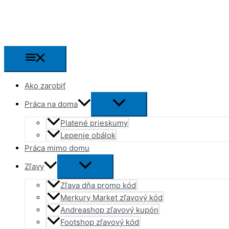
Preskočiť
na
obsah
Hlavné
Menu
Ako zarobiť
Práca na doma
Platené prieskumy
Lepenie obálok
Práca mimo domu
Zľavy
Zľava dňa promo kód
Merkury Market zľavový kód
Andreashop zľavový kupón
Footshop zľavový kód