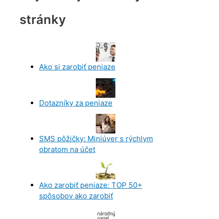
stránky
Ako si zarobiť peniaze
Dotazníky za peniaze
SMS pôžičky: Miniúver s rýchlym
obratom na účet
Ako zarobiť peniaze: TOP 50+
spôsobov ako zarobiť