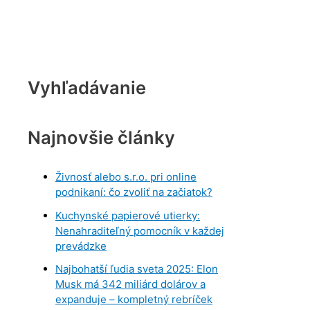
Vyhľadávanie
Najnovšie články
Živnosť alebo s.r.o. pri online
podnikaní: čo zvoliť na začiatok?
Kuchynské papierové utierky:
Nenahraditeľný pomocník v každej
prevádzke
Najbohatší ľudia sveta 2025: Elon
Musk má 342 miliárd dolárov a
expanduje – kompletný rebríček